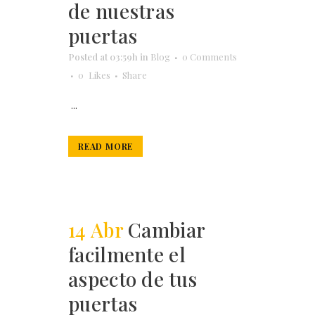
de nuestras
puertas
Posted at 03:59h
in
Blog
0 Comments
0
Likes
Share
...
READ MORE
14 Abr
Cambiar
facilmente el
aspecto de tus
puertas