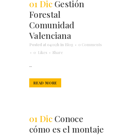
01 Dic
Gestión
Forestal
Comunidad
Valenciana
Posted at 04:02h
in
Blog
0 Comments
0
Likes
Share
...
READ MORE
01 Dic
Conoce
cómo es el montaje