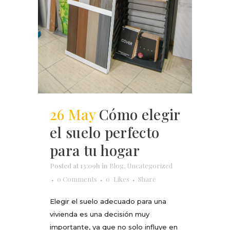
26 May
Cómo elegir
el suelo perfecto
para tu hogar
Posted at 13:09h
in
Blog
,
Uncategorized
0 Comments
0
Likes
Share
Elegir el suelo adecuado para una
vivienda es una decisión muy
importante, ya que no solo influye en