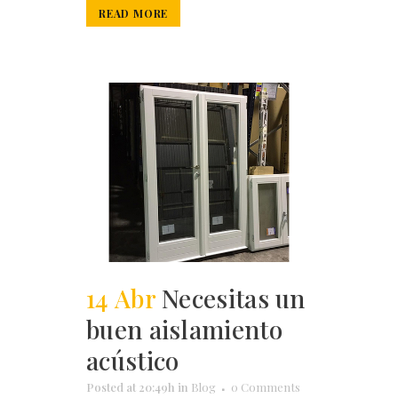
READ MORE
14 Abr
Necesitas un
buen aislamiento
acústico
Posted at 20:49h
in
Blog
0 Comments