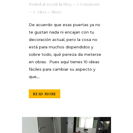
Posted at 20:52h
in
Blog
0 Comments
0
Likes
Share
De acuerdo que esas puertas ya no
te gustan nada ni encajan con tu
decoración actual, pero la cosa no
está para muchos dispendidos y
sobre todo, qué pereza da meterse
en obras. Pues aquí tienes 10 ideas
fáciles para cambiar su aspecto y
que,...
READ MORE