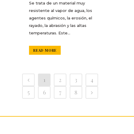
Se trata de un material muy
resistente al vapor de agua, los
agentes químicos, la erosión, el
rayado, la abrasión y las altas
temperaturas. Este...
READ MORE
1
2
3
4
5
6
7
8