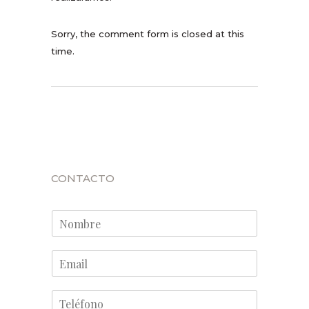
Sorry, the comment form is closed at this
time.
CONTACTO
N
o
m
E
b
m
r
a
e
T
i
*