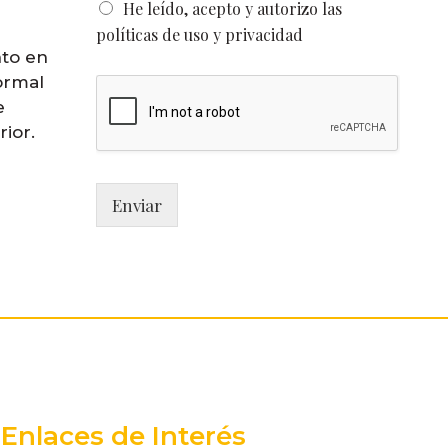
*
O
He leído, acepto y autorizo las
p
políticas de uso y privacidad
c
to en
i
ormal
o
n
e
e
rior.
s
m
ú
l
Enviar
t
i
p
l
e
s
*
Enlaces de Interés