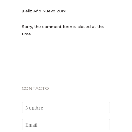
¡Feliz Año Nuevo 2017!
Sorry, the comment form is closed at this
time.
CONTACTO
N
o
m
E
b
m
r