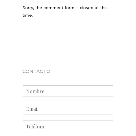
Sorry, the comment form is closed at this
time.
CONTACTO
N
o
m
E
b
m
r
a
e
T
i
*
e
l
l
*