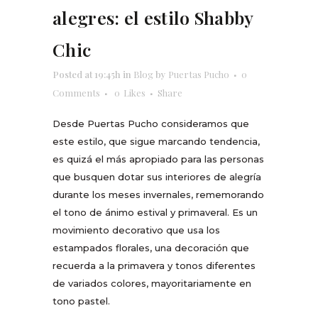
alegres: el estilo Shabby
Chic
Posted at 19:45h
in
Blog
by
Puertas Pucho
0
Comments
0
Likes
Share
Desde Puertas Pucho consideramos que
este estilo, que sigue marcando tendencia,
es quizá el más apropiado para las personas
que busquen dotar sus interiores de alegría
durante los meses invernales, rememorando
el tono de ánimo estival y primaveral. Es un
movimiento decorativo que usa los
estampados florales, una decoración que
recuerda a la primavera y tonos diferentes
de variados colores, mayoritariamente en
tono pastel.