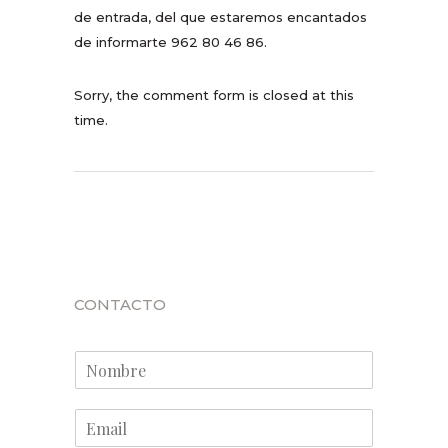
de entrada, del que estaremos encantados
de informarte 962 80 46 86.
Sorry, the comment form is closed at this
time.
CONTACTO
N
o
m
E
b
m
r