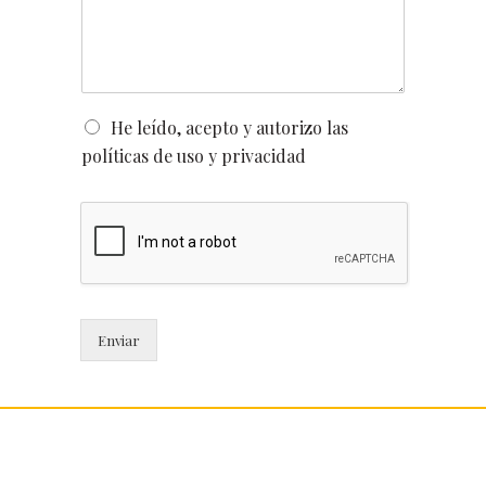
n
o
*
s
*
a
j
e
*
O
He leído, acepto y autorizo las
p
políticas de uso y privacidad
c
i
o
n
e
s
m
ú
l
Enviar
t
i
p
l
e
s